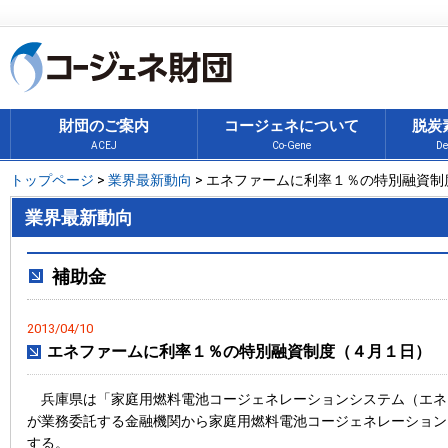
財団のご案内
コージェネについて
脱炭
ACEJ
Co-Gene
De
トップページ
>
業界最新動向
> エネファームに利率１％の特別融資制
業界最新動向
補助金
2013/04/10
エネファームに利率１％の特別融資制度（４月１日）
兵庫県は「家庭用燃料電池コージェネレーションシステム（エネ
が業務委託する金融機関から家庭用燃料電池コージェネレーション
する。