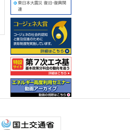
東日本大震災 復旧・復興関
連
コージェネ大賞