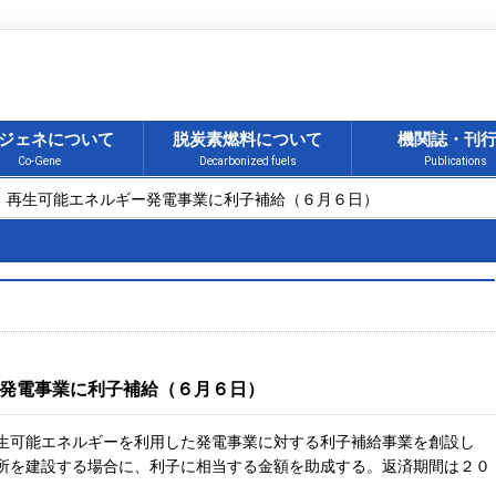
ジェネについて
脱炭素燃料について
機関誌・刊
Co-Gene
Decarbonized fuels
Publications
県、再生可能エネルギー発電事業に利子補給（６月６日）
発電事業に利子補給（６月６日）
可能エネルギーを利用した発電事業に対する利子補給事業を創設し
所を建設する場合に、利子に相当する金額を助成する。返済期間は２０