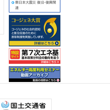
東日本大震災 復旧・復興関
連
コージェネ大賞