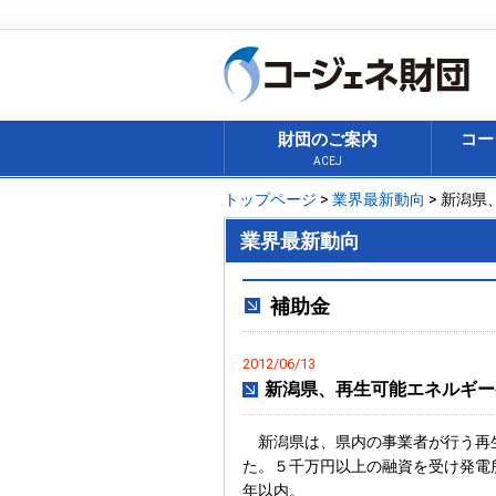
財団のご案内
コー
ACEJ
トップページ
>
業界最新動向
> 新潟
業界最新動向
補助金
2012/06/13
新潟県、再生可能エネルギー
新潟県は、県内の事業者が行う再生
た。５千万円以上の融資を受け発電
年以内。