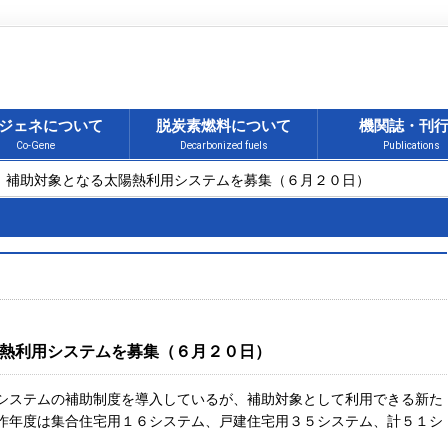
ジェネについて
脱炭素燃料について
機関誌・刊
Co-Gene
Decarbonized fuels
Publications
都、補助対象となる太陽熱利用システムを募集（６月２０日）
熱利用システムを募集（６月２０日）
ステムの補助制度を導入しているが、補助対象として利用できる新た
昨年度は集合住宅用１６システム、戸建住宅用３５システム、計５１シ