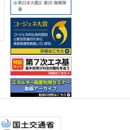
東日本大震災 復旧・復興関
連
コージェネ大賞