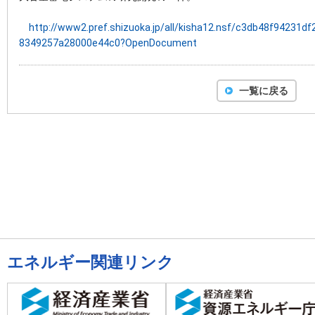
http://www2.pref.shizuoka.jp/all/kisha12.nsf/c3db48f9423
8349257a28000e44c0?OpenDocument
一覧に戻る
エネルギー関連リンク