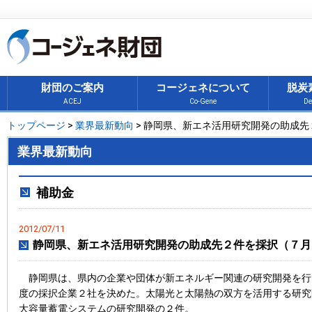
財団のご案内
コージェネについて
脱炭
ACEJ
Co-Gene
De
トップページ
>
業界最新動向
> 静岡県、新エネ活用研究開発の助成
業界最新動向
補助金
2012/07/11
静岡県、新エネ活用研究開発の助成先２件を採択（７月
静岡県は、県内の企業や団体が新エネルギー関連の研究開発を行
度の採択企業２社を決めた。太陽光と太陽熱の双方を活用する研究
大容量蓄電システムの研究開発の２件。