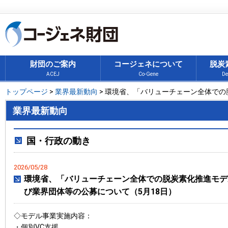
財団のご案内
コージェネについて
脱炭
ACEJ
Co-Gene
De
トップページ
>
業界最新動向
> 環境省、「バリューチェーン全体での脱炭
業界最新動向
国・行政の動き
2026/05/28
環境省、「バリューチェーン全体での脱炭素化推進モデ
び業界団体等の公募について（5月18日）
◇モデル事業実施内容：
・個別VC支援