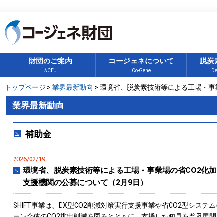
財団のご案内
コージェネについて
脱炭
ACEJ
Co-Gene
De
トップページ
>
業界最新動向
> 環境省、脱炭素技術等による工場・事業場
業界最新動向
補助金
2026/02/19
環境省、脱炭素技術等による工場・事業場の省CO2化加速
支援機関の公募について（2月9日）
SHIFT事業は、DX型CO2削減対策実行支援事業や省CO2型シス
ーン全体のCO2排出削減を図るとともに、支援した知見を普及展開