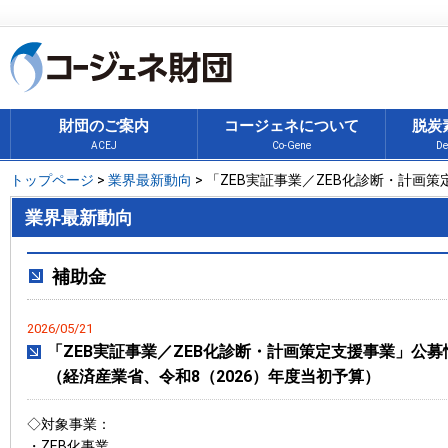
財団のご案内
コージェネについて
脱炭
ACEJ
Co-Gene
De
トップページ
>
業界最新動向
> 「ZEB実証事業／ZEB化診断・計画
（経済産業省、令和8（2026）年度当初予算）
業界最新動向
補助金
2026/05/21
「ZEB実証事業／ZEB化診断・計画策定支援事業」公募
（経済産業省、令和8（2026）年度当初予算）
◇対象事業：
・ZEB化事業