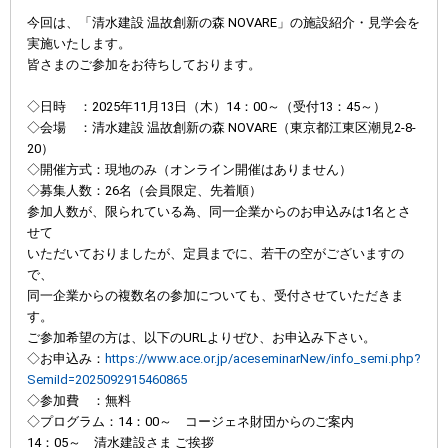
今回は、「清水建設 温故創新の森 NOVARE」の施設紹介・見学会を
実施いたします。
皆さまのご参加をお待ちしております。
◇日時 ：2025年11月13日（木）14：00～（受付13：45～）
◇会場 ：清水建設 温故創新の森 NOVARE（東京都江東区潮見2-8-
20）
◇開催方式：現地のみ（オンライン開催はありません）
◇募集人数：26名（会員限定、先着順）
参加人数が、限られている為、同一企業からのお申込みは1名とさ
せて
いただいておりましたが、定員までに、若干の空がございますの
で、
同一企業からの複数名の参加についても、受付させていただきま
す。
ご参加希望の方は、以下のURLよりぜひ、お申込み下さい。
◇お申込み：
https://www.ace.or.jp/aceseminarNew/info_semi.php?
SemiId=2025092915460865
◇参加費 ：無料
◇プログラム：14：00～ コージェネ財団からのご案内
14：05～ 清水建設さま ご挨拶