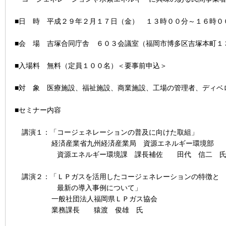
■日 時 平成２９年２月１７日（金） １３時００分～１６時０
■会 場 吉塚合同庁舎 ６０３会議室（福岡市博多区吉塚本町１
■入場料 無料（定員１００名）＜要事前申込＞
■対 象 医療施設、福祉施設、商業施設、工場の管理者、ディベ
■セミナー内容
講演１：「コージェネレーションの普及に向けた取組」
経済産業省九州経済産業局 資源エネルギー環境部
資源エネルギー環境課 課長補佐 田代 信二 
講演２：「ＬＰガスを活用したコージェネレーションの特徴と
最新の導入事例について」
一般社団法人福岡県ＬＰガス協会
業務課長 猿渡 俊雄 氏