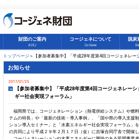
財団のご案内
コージェネについて
脱炭
ACEJ
Co-Gene
De
トップページ
＞【参加者募集中】「平成28年度第4回コージェネレ
お知らせ
2017/01/25
【参加者募集中】「平成28年度第4回コージェネレー
ギー社会実現フォーラム」
福岡県では、コージェネレーション（熱電併給システム）や燃料
テムの特長」や「最新の技術・導入事例」、「国や県の導入支援
ション導入セミナー」と「水素エネルギー社会実現フォーラム」
の共同により平成２９年２月１７日（金）に吉塚合同庁舎で開催
コージェネレーションや水素エネルギーに興味のある民間事業者