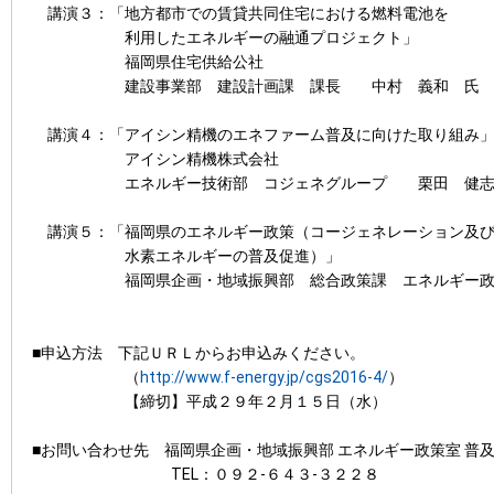
講演３：「地方都市での賃貸共同住宅における燃料電池を
利用したエネルギーの融通プロジェクト」
福岡県住宅供給公社
建設事業部 建設計画課 課長 中村 義和 氏
講演４：「アイシン精機のエネファーム普及に向けた取り組み
アイシン精機株式会社
エネルギー技術部 コジェネグループ 栗田 健志
講演５：「福岡県のエネルギー政策（コージェネレーション及
水素エネルギーの普及促進）」
福岡県企画・地域振興部 総合政策課 エネルギー政
■申込方法 下記ＵＲＬからお申込みください。
（
http://www.f-energy.jp/cgs2016-4/
）
【締切】平成２９年２月１５日（水）
■お問い合わせ先 福岡県企画・地域振興部 エネルギー政策室 普
TEL：０９２-６４３-３２２８