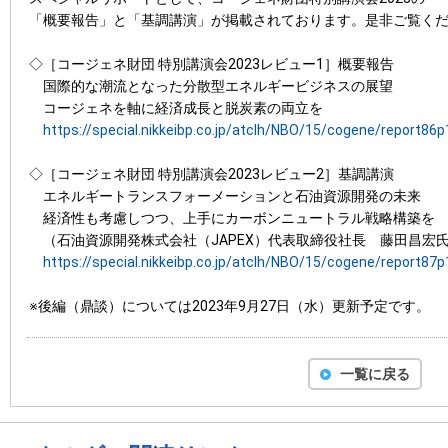
「概要報告」と「基調講演」が掲載されております。是非ご覧く
◇［コージェネ財団 特別講演会2023レビュー1］概要報告
国際的な潮流となった分散型エネルギービジネスの展望
コージェネを軸に経済成長と脱炭素の両立を
https://special.nikkeibp.co.jp/atclh/NBO/15/cogene/report86p
◇［コージェネ財団 特別講演会2023レビュー2］基調講演
エネルギートランスフォーメーションと石油資源開発の未来
経済性も考慮しつつ、上手にカーボンニュートラル戦略構築を
（石油資源開発株式会社（JAPEX）代表取締役社長 藤田昌宏
https://special.nikkeibp.co.jp/atclh/NBO/15/cogene/report87p
※後編（鼎談）については2023年9月27日（水）更新予定です。
一覧に戻る