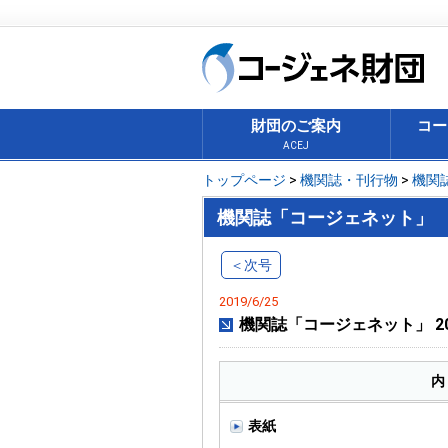
財団のご案内
コー
ACEJ
トップページ
>
機関誌・刊行物
>
機関
機関誌「コージェネット」
＜次号
2019/6/25
機関誌「コージェネット」 20
内
表紙