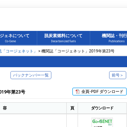
ジェネについて
脱炭素燃料について
機関誌・刊
Co-Gene
Decarbonized fuels
Publications
誌「コージェネット」
> 機関誌「コージェネット」2019年第23号
バックナンバー一覧
前号＞
19年第23号
全頁-PDF ダウンロード
 容
頁
ダウンロード