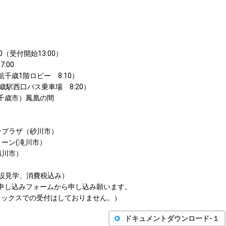
0（受付開始13:00）
:00
1階ロビー 8:10）
口バス乗車場 8:20）
千歳市）鳳凰の間
ンプラザ（砂川市）
ーン(滝川市）
旭川市）
施設見学、消費税込み）
申し込みフォームから申し込み願います。
ァックスでの受付はしておりません。）
ドキュメントダウンロード-１