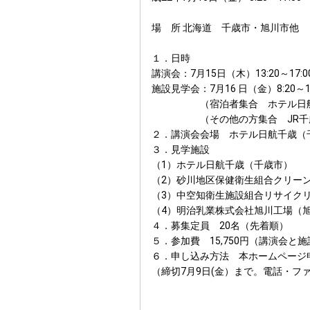
場 所 北海道 千歳市・旭川市他
１．日時
講演会：7月15日（木）13:20～17:0
施設見学会：7月16 日（金）8:20～17
（宿泊者集合 ホテル日航千歳
（その他の方集合 JR千歳駅西
２．講演会会場 ホテル日航千歳（
３．見学施設
（1）ホテル日航千歳（千歳市）
（2）砂川地区保健衛生組合クリー
（3）中空知衛生施設組合リサイクリ
（4）明治乳業株式会社旭川工場（
４．募集定員 20名（先着順）
５．参加費 15,750円（講演会と
６．申し込み方法 本ホームページ
（締切7月9日(金）まで。電話・フ