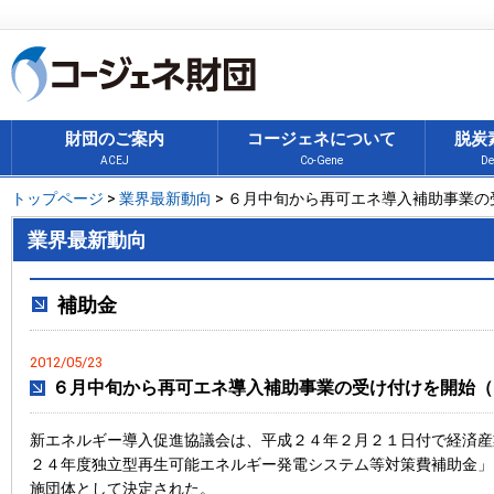
財団のご案内
コージェネについて
脱炭
ACEJ
Co-Gene
De
トップページ
>
業界最新動向
> ６月中旬から再可エネ導入補助事業
業界最新動向
補助金
2012/05/23
６月中旬から再可エネ導入補助事業の受け付けを開始（
新エネルギー導入促進協議会は、平成２４年２月２１日付で経済産
２４年度独立型再生可能エネルギー発電システム等対策費補助金」
施団体として決定された。