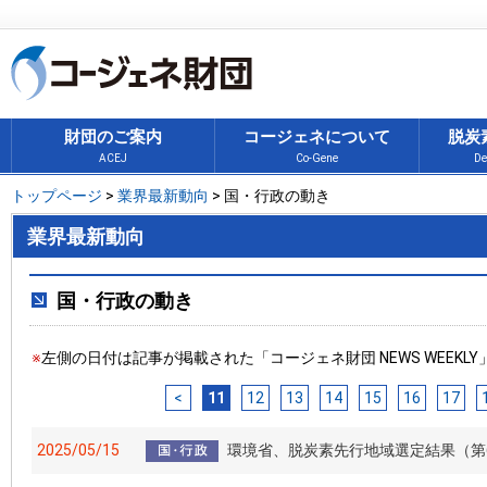
財団のご案内
コージェネについて
脱炭
ACEJ
Co-Gene
De
トップページ
>
業界最新動向
> 国・行政の動き
業界最新動向
国・行政の動き
※
左側の日付は記事が掲載された「コージェネ財団 NEWS WEEKL
<
11
12
13
14
15
16
17
2025/05/15
環境省、脱炭素先行地域選定結果（第