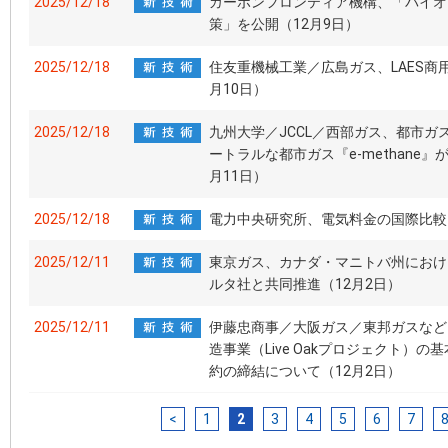
2025/12/18
カーボンフロンティア機構、「バイオ
策」を公開（12月9日）
2025/12/18
住友重機械工業／広島ガス、LAES商
月10日）
2025/12/18
九州大学／JCCL／西部ガス、都市ガ
ートラルな都市ガス『e-methane
月11日）
2025/12/18
電力中央研究所、電気料金の国際比較-
2025/12/11
東京ガス、カナダ・マニトバ州におけ
ルタ社と共同推進（12月2日）
2025/12/11
伊藤忠商事／大阪ガス／東邦ガスなど
造事業（Live Oakプロジェクト）
約の締結について（12月2日）
<
1
2
3
4
5
6
7