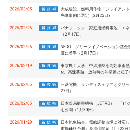
2026/03/05
大成建設、燃料用作物「ジャイアント
先進事例に選定（2月25日）
2026/02/26
パナソニック、家庭用燃料電池「エネ
（2月17日）
2026/02/26
NEDO、グリーンイノベーション基金
証に着手（2月17日）
2026/02/19
東京農工大学、中温排熱を高効率蓄熱可
化―高速蓄熱・放熱時の熱挙動と粒子状
2026/02/05
三菱電機、ランディス＋ギアとグリッ
27日）
2026/02/05
日本貿易振興機構（JETRO）、「
を公開（1月30日）
2026/01/29
日本気象協会、需給調整市場に対応し
市場価格予測」を提供開始（1月22日