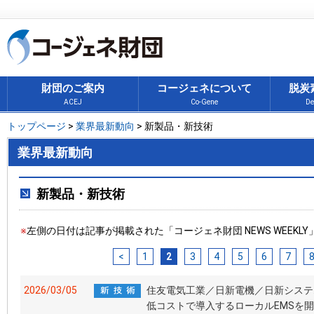
財団のご案内
コージェネについて
脱炭
ACEJ
Co-Gene
De
トップページ
>
業界最新動向
> 新製品・新技術
業界最新動向
新製品・新技術
※
左側の日付は記事が掲載された「コージェネ財団 NEWS WEEKL
<
1
2
3
4
5
6
7
2026/03/05
住友電気工業／日新電機／日新システ
低コストで導入するローカルEMSを開