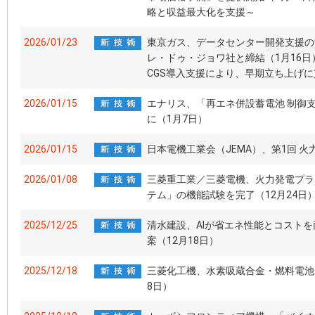
略と収益最大化を支援～
2026/01/23
東京ガス、データセンター開発支援の
レ・ドゥ・ジョワ社と締結（1月16
CGS導入支援により、早期立ち上げ
2026/01/15
エナリス、「再エネ併設蓄電池 制御支
に（1月7日）
2026/01/15
日本電機工業会（JEMA）、第1回 火
2026/01/08
三菱重工業／三菱電機、火力発電プラ
テム」の機能試験を完了（12月24日
2025/12/25
清水建設、AIが省エネ性能とコストを
案（12月18日）
2025/12/18
三菱化工機、水素吸蔵合金・燃料電池
8日）